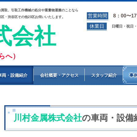
の買取、引取
工作機械の処分や重量物運搬のことなら
営業時間
8：00〜17
区・渋谷区その他23区お伺いいたします。
休業日
式会社
日曜日・祝日
ちらへ）
車両・設備紹介
会社概要・アクセス
スタッフ紹介
事
川村金属株式会社
の車両・設備