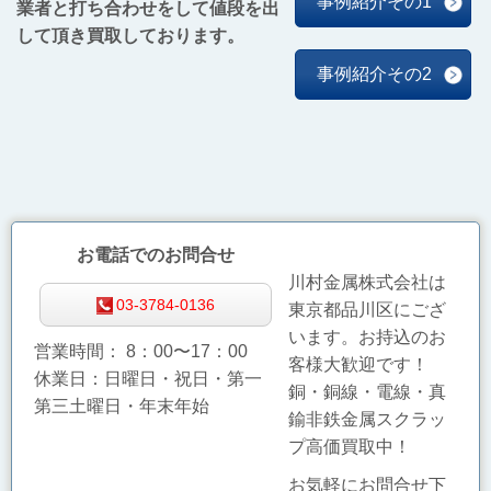
事例紹介その1
業者と打ち合わせをして値段を出
して頂き買取しております。
事例紹介その2
お電話でのお問合せ
川村金属株式会社は
03-3784-0136
東京都品川区にござ
います。お持込のお
営業
時間：
8：00〜17：00
客様大歓迎です！
休業日：日曜日・祝日・第一
銅・銅線・電線・真
第三土曜日・年末年始
鍮非鉄金属スクラッ
プ高価買取中！
お気軽にお問合せ下